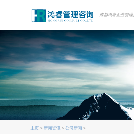
成都鸿睿企业管理
主页
>
新闻资讯
>
公司新闻
>