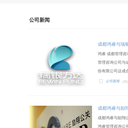
公司新闻
成都鸿睿与瑞
鸿睿 成都管理咨
管理咨询公司与
份有限公司达成合
公司新闻
成都鸿睿与励
成都鸿睿与励翔
鸿睿管理咨询公