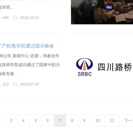
管...
499
2016-10-10
矿产机电学院通过国示验收
询公司 新闻中心 近期，鸿睿合作
电技师学院成功通过了国家中职示
收专家...
313
2016-07-18
2
3
4
5
6
7
8
9
10
11
下一