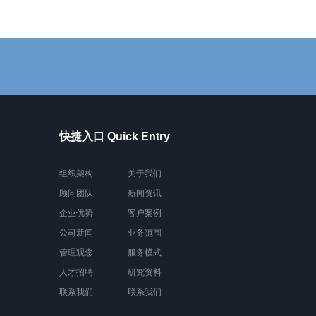
快捷入口 Quick Entry
组织架构
关于我们
顾问团队
新闻资讯
企业优势
客户案例
公司新闻
业务范围
管理观念
服务模式
人才招聘
研究资料
联系我们
联系我们