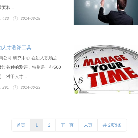
和...
423
2014-08-18
的人才测评工具
询公司 研究中心 在进入职场之
过各种的测评，特别是一些500
，对于人才...
291
2014-06-23
首页
1
2
下一页
末页
共
2
页
9
条