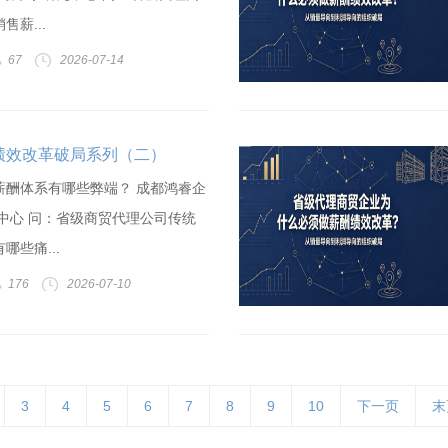
薪...
67
2026-07-14
绩效改革破局系列（二）
薪酬体系有哪些弊端？ 成都鸿睿企
中心 问：省级商贸代理公司传统
哪些痛...
176
2026-07-10
3
4
5
6
7
8
9
10
下一页
末