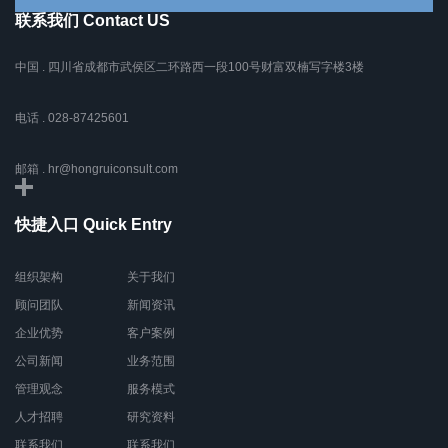
联系我们 Contact US
中国 . 四川省成都市武侯区二环路西一段100号财富双楠写字楼3楼
电话 . 028-87425601
邮箱 . hr@hongruiconsult.com
快捷入口 Quick Entry
组织架构
关于我们
顾问团队
新闻资讯
企业优势
客户案例
公司新闻
业务范围
管理观念
服务模式
人才招聘
研究资料
联系我们
联系我们