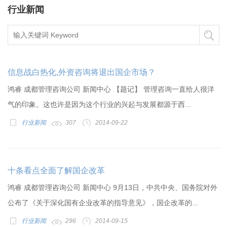
行业新闻
信息战白热化,外资咨询将退出国企市场？
鸿睿 成都管理咨询公司 新闻中心 【题记】 管理咨询一直给人很洋
气的印象。这也许是因为这个行业的兴起与发展都源于西...
行业新闻
307
2014-09-22
十条看点全面了解国企改革
鸿睿 成都管理咨询公司 新闻中心 9月13日，中共中央、国务院对外
公布了《关于深化国有企业改革的指导意见》，国企改革的...
行业新闻
296
2014-09-15