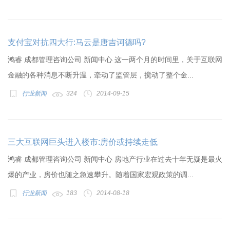
支付宝对抗四大行:马云是唐吉诃德吗?
鸿睿 成都管理咨询公司 新闻中心 这一两个月的时间里，关于互联网
金融的各种消息不断升温，牵动了监管层，搅动了整个金...
行业新闻
324
2014-09-15
三大互联网巨头进入楼市:房价或持续走低
鸿睿 成都管理咨询公司 新闻中心 房地产行业在过去十年无疑是最火
爆的产业，房价也随之急速攀升。随着国家宏观政策的调...
行业新闻
183
2014-08-18