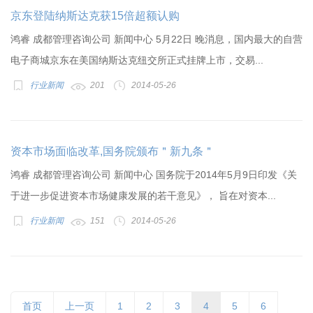
京东登陆纳斯达克获15倍超额认购
鸿睿 成都管理咨询公司 新闻中心 5月22日 晚消息，国内最大的自营
电子商城京东在美国纳斯达克纽交所正式挂牌上市，交易...
行业新闻
201
2014-05-26
资本市场面临改革,国务院颁布＂新九条＂
鸿睿 成都管理咨询公司 新闻中心 国务院于2014年5月9日印发《关
于进一步促进资本市场健康发展的若干意见》， 旨在对资本...
行业新闻
151
2014-05-26
首页
上一页
1
2
3
4
5
6