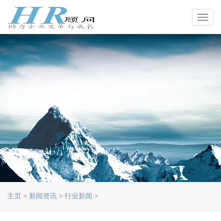
Toggl
navig
主页
>
新闻资讯
>
行业新闻
>