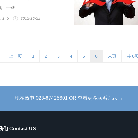
，一些...
145
2012-10-22
上一页
1
2
3
4
5
6
末页
共
6
现在致电 028-87425601 OR 查看更多联系方式 →
们 Contact US