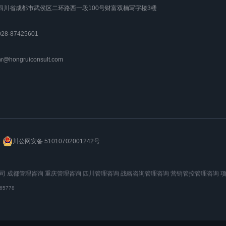
. 四川省成都市武侯区二环路西一段100号财富双楠写字楼3楼
028-87425601
r@hongruiconsult.com
川公网安备 51010702001242号
司
成都管理咨询
重庆管理咨询
四川管理咨询
战略咨询管理咨询
营销管控管理咨询
5778